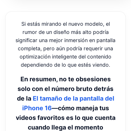
forma ultra-ancha.
Los creadores de YouTube
principalmente graban en
16:9
, así que
cualquier cosa más allá de eso recorta
o añade relleno a menos que se ajuste
correctamente por el software.
* TikTok y Reels ahora son nativos en
orientación vertical—una pantalla alta
como una
19.5:9
se siente hecha a
medida para estos formatos sin
problemas incómodos de recorte o
escalado.