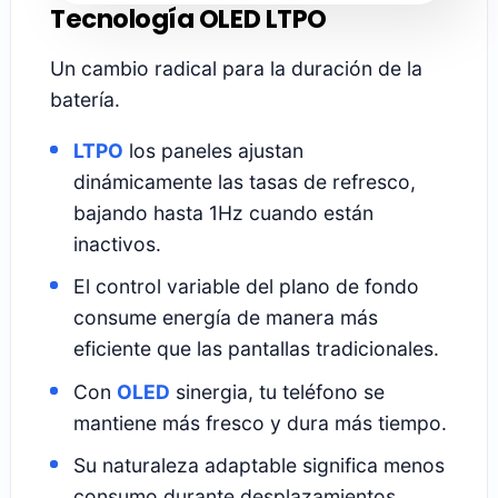
Cuatro características
esenciales de
Pantallas
del iPhone 16
El nuevo
El tamaño de la pantalla del iPhon
16
no solo se trata de dimensiones—es una
clase magistral en tecnología visual.
Desglosamos las cuatro características clav
de la pantalla que están cambiando las regl
del juego.