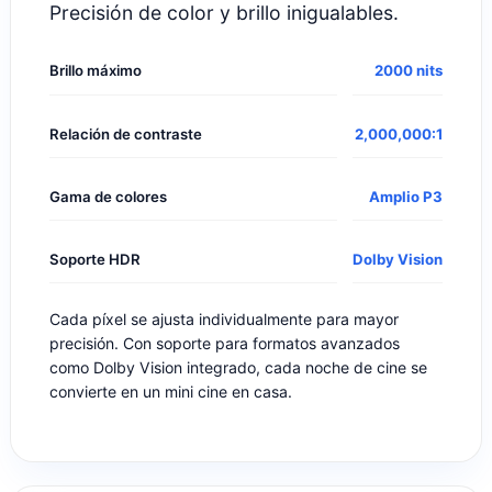
Tecnología OLED LTPO
Un cambio radical para la duración de la
batería.
LTPO
los paneles ajustan
dinámicamente las tasas de refresco,
bajando hasta 1Hz cuando están
inactivos.
El control variable del plano de fondo
consume energía de manera más
eficiente que las pantallas tradicionales
Con
OLED
sinergia, tu teléfono se
mantiene más fresco y dura más tiempo