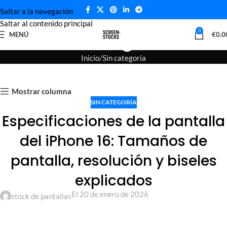
Saltar a la navegación
Saltar al contenido principal
Blog
0
MENÚ
€
0.0
Inicio
Sin categoría
Mostrar columna
SIN CATEGORÍA
Especificaciones de la pantalla
del iPhone 16: Tamaños de
pantalla, resolución y biseles
explicados
El 20 de enero de 2026
stock de pantallas