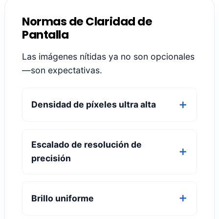
Su naturaleza adaptable significa meno
consumo durante desplazamientos
cotidianos.
Reducido
el consumo de energía
ideal
para usuarios intensivos.
Reduce la acumulación de calor en el
interior.
Ya sea revisando redes sociales o viendo
series en modo binge, la tecnología de
pantalla del iPhone 16 funciona de manera
más inteligente—no más difícil.