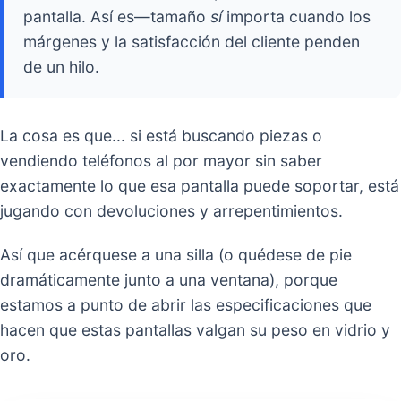
Pantalla más grande, píxeles más brillantes, bo
más delgados; no solo es atractivo, sino que t
vende.
Según Counterpoint Research, casi
70%
decisiones de actualización de teléfonos
inteligentes
a finales de 2023 fueron
influenciadas únicamente por la calidad de l
pantalla. Así es—tamaño
sí
importa cuando 
márgenes y la satisfacción del cliente pende
de un hilo.