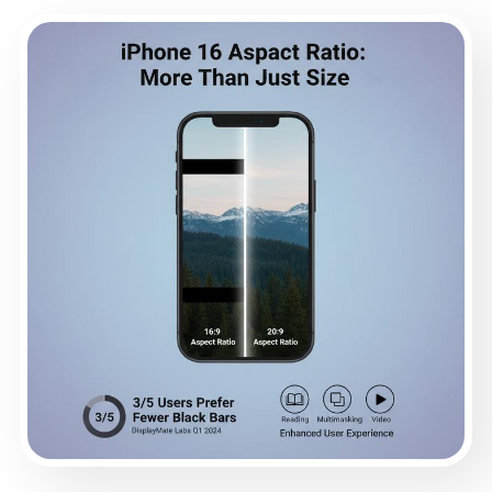
influye en la reproducción de
video
“Tres de cada cinco usuarios prefieren teléf
con menos barras negras durante la
reproducción,” según el informe del primer
trimestre de DisplayMate Labs de principios 
2024—y ahí es donde la relación de aspecto
entra en juego en gran medida.
• ¿Ver películas filmadas en formato
ancho como Cinemascope? Obtendrás
barras negras notorias en un teléfono
estándar a menos que coincida con esa