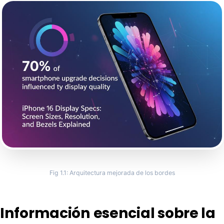
La cosa es que... si está buscando piezas o
vendiendo teléfonos al por mayor sin saber
exactamente lo que esa pantalla puede soporta
jugando con devoluciones y arrepentimientos.
Así que acérquese a una silla (o quédese de pie
dramáticamente junto a una ventana), porque
estamos a punto de abrir las especificaciones 
hacen que estas pantallas valgan su peso en vid
oro.