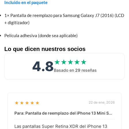
Incluido en el paquete
1× Pantalla de reemplazo para Samsung Galaxy J7 (2016) (LCD
+ digitizador)
Película adhesiva (donde sea aplicable)
Lo que dicen nuestros socios
4.8
★★★★★
★★★★★
Basado en
29
reseñas
★★★★★
22 de ene, 2026
Para: Pantalla de reemplazo del iPhone 13 Mini Super Retina XDR al por mayor | Calidad basada en datos
Las pantallas Super Retina XDR del iPhone 13