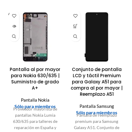
AGOTA
DO
Pantalla al por mayor
Conjunto de pantalla
para Nokia 630/635 |
LCD y táctil Premium
Suministro de grado
para Galaxy A51 para
A+
compra al por mayor |
Reemplazo A51
Pantalla Nokia
Sólo para miembros
Pantalla Samsung
Proveedor mayorista de
Sólo para miembros
pantallas Nokia Lumia
Pantalla de reemplazo
630/635 para talleres de
premium para Samsung
reparación en España y
Galaxy A51. Conjunto de