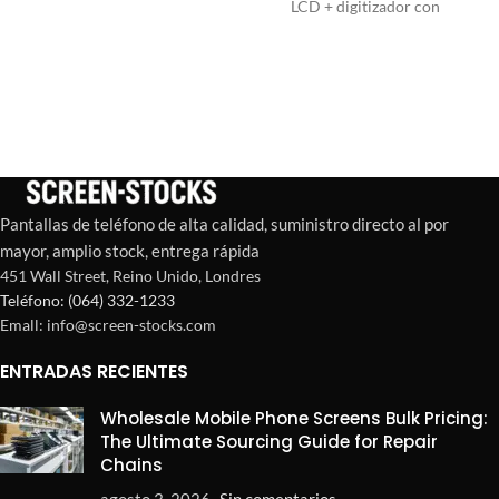
Europa. Obtén LCDs
LCD + digitizador con
probados de Grado A+ con
pantalla brillante y tacto
garantía de 12 meses. Stock
sensible. Ideal para talleres
estable y envío rápido.
de reparación y pedidos al
¡Solicita presupuesto!
por mayor en España y
Europa.
Pantallas de teléfono de alta calidad, suministro directo al por
mayor, amplio stock, entrega rápida
451 Wall Street, Reino Unido, Londres
Teléfono: (064) 332-1233
Emall: info@screen-stocks.com
ENTRADAS RECIENTES
Wholesale Mobile Phone Screens Bulk Pricing:
The Ultimate Sourcing Guide for Repair
Chains
agosto 3, 2026
Sin comentarios