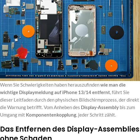
Wenn Sie Schwierigkeiten haben herauszufinden
wie man die
wichtige Displaymeldung auf iPhone 13/14 entfernt
, führt Sie
dieser Leitfaden durch den physischen Bildschirmprozess, der direkt
die Warnung betrifft. Vom Anheben des
Display-Assembly
bis zum
Umgang mit
Komponentenkopplung
, jeder Schritt zählt.
Das Entfernen des Display-Assemblies
ohne Schaden