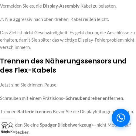
Vermeiden Sie es, die
Display-Assembly
Kabel zu belasten.
⚠️ Nie aggressiv nach oben drehen; Kabel reißen leicht.
Das Ziel ist nicht Geschwindigkeit. Es geht darum, die Anschlüsse zu
erhalten, damit Sie später das wichtige Display-Fehlerproblem nicht
verschlimmern.
Trennen des Näherungssensors und
des Flex-Kabels
Jetzt sind Sie drinnen. Pause.
Schrauben mit einem Präzisions-
Schraubendreher entfernen
.
Trennen
Batterie trennen
Bevor Sie die Displayleitungen berühren.
Verwenden Sie eine
Spudger (Hebelwerkzeug)
—nicht Metall—auf
jedem
Stecker
.
Shop
Mein Konto