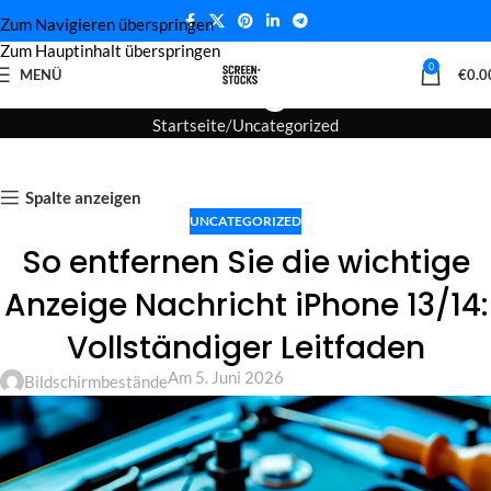
Zum Navigieren überspringen
Zum Hauptinhalt überspringen
Blog
0
MENÜ
€
0.0
Startseite
Uncategorized
Spalte anzeigen
UNCATEGORIZED
So entfernen Sie die wichtige
Anzeige Nachricht iPhone 13/14:
Vollständiger Leitfaden
Am 5. Juni 2026
Bildschirmbestände