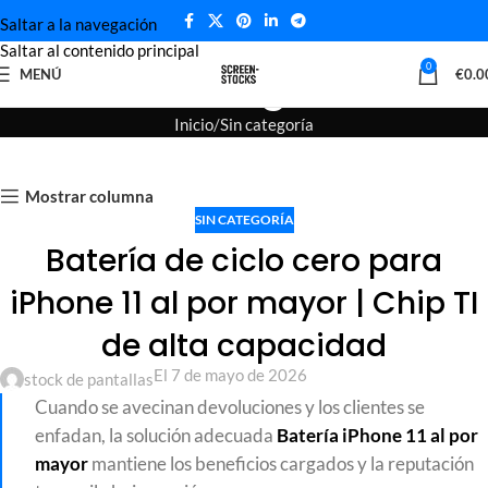
Saltar a la navegación
Saltar al contenido principal
Blog
0
MENÚ
€
0.0
Inicio
Sin categoría
Mostrar columna
SIN CATEGORÍA
Batería de ciclo cero para
iPhone 11 al por mayor | Chip TI
de alta capacidad
El 7 de mayo de 2026
stock de pantallas
Cuando se avecinan devoluciones y los clientes se
enfadan, la solución adecuada
Batería iPhone 11 al por
mayor
mantiene los beneficios cargados y la reputación