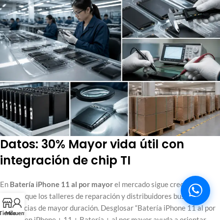
Datos: 30% Mayor vida útil con
integración de chip TI
En
Batería iPhone 11 al por mayor
el mercado sigue creciendo a
medida que los talleres de reparación y distribuidores buscan
existencias de mayor duración. Desglosar “Batería iPhone 11 al por
Tienda
Mi cuenta
mayor” en iPhone + 11 + Batería + al por mayor ayuda a orientar