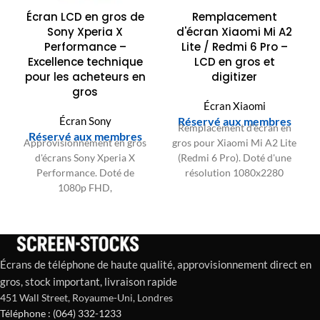
Écran LCD en gros de
Remplacement
Sony Xperia X
d'écran Xiaomi Mi A2
Performance –
Lite / Redmi 6 Pro –
Excellence technique
LCD en gros et
pour les acheteurs en
digitizer
gros
Écran Xiaomi
Écran Sony
Réservé aux membres
Remplacement d'écran en
Réservé aux membres
Approvisionnement en gros
gros pour Xiaomi Mi A2 Lite
d'écrans Sony Xperia X
(Redmi 6 Pro). Doté d'une
Performance. Doté de
résolution 1080x2280
1080p FHD,
FHD+, d'un taux de
rafraîchissement à 60Hz, IC
rafraîchissement de 60Hz et
tactile précis et gamme de
d'un circuit tactile précis.
couleurs sRGB 95%+ pour
Ensemble LCD et digitizer en
des réparations supérieures.
gros.
Écrans de téléphone de haute qualité, approvisionnement direct en
gros, stock important, livraison rapide
451 Wall Street, Royaume-Uni, Londres
Téléphone : (064) 332-1233