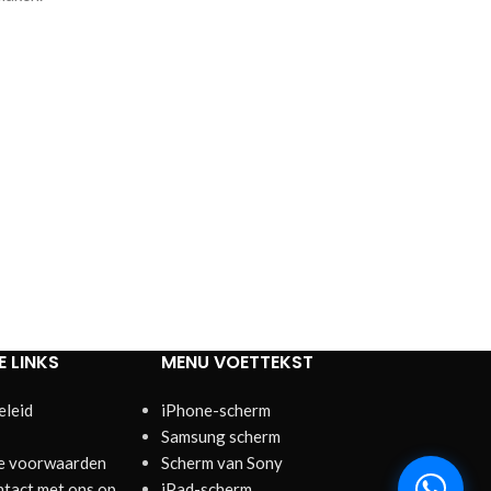
E LINKS
MENU VOETTEKST
eleid
iPhone-scherm
Samsung scherm
e voorwaarden
Scherm van Sony
tact met ons op
iPad-scherm