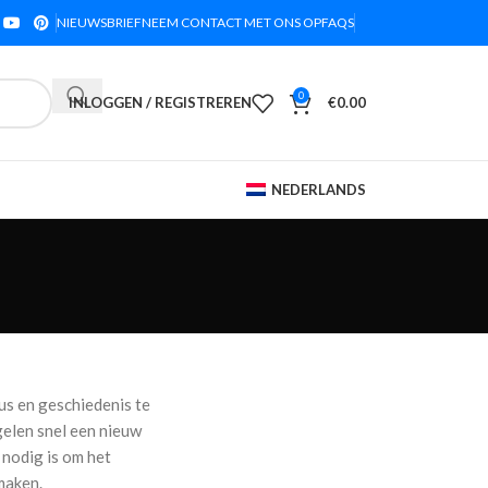
NIEUWSBRIEF
NEEM CONTACT MET ONS OP
FAQS
0
INLOGGEN / REGISTREREN
€
0.00
NEDERLANDS
tus en geschiedenis te
gelen snel een nieuw
 nodig is om het
maken.