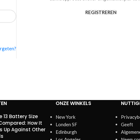
REGISTREREN
rgeten?
TEN
ONZE WINKELS
NUTTIG
e 13 Battery Size
New York
Privacyb
ompared: How It
Londen SF
Geeft
s Up Against Other
Edinburgh
Algemen
ls
Los Angeles
Neem con