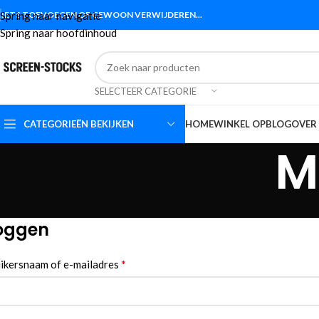
Spring naar navigatie
IETS TOEVOEGEN OF GEWOON VERWIJDEREN...
Spring naar hoofdinhoud
SELECTEER CATEGORIE
CATEGORIEËN BEKIJKEN
HOME
WINKEL OP
BLOG
OVER
M
loggen
*
ikersnaam of e-mailadres