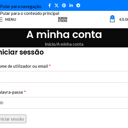
Pular para navegação
Pular para o conteúdo principal
0
MENU
€
0.0
A minha conta
Início
A minha conta
niciar sessão
*
me de utilizador ou email
*
alavra-passe
niciar sessão