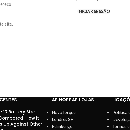
dereço
INICIAR SESSÃO
e site,
e
ECENTES
AS NOSSAS LOJAS
LIGAÇÕ
e 13 Battery Size
Nova Iorque
Política 
ompared: How It
Londres SF
Devoluç
s Up Against Other
Edimburgo
Termos e