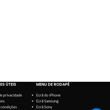
ES ÚTEIS
MENU DE RODAPÉ
de privacidade
Ecrã do iPhone
ões
Ecrã Samsung
 condições
Ecrã Sony