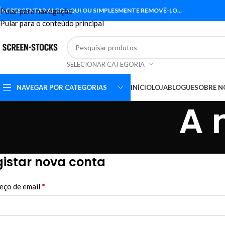
Pular para navegação
ACRESCENTAR ALGO AQUI OU SIMPLESMENTE REMOVÊ-LO...
Pular para o conteúdo principal
SELECIONAR CATEGORIA
NAVEGAR POR CATEGORIAS
INÍCIO
LOJA
BLOGUE
SOBRE N
A 
istar nova conta
*
eço de email