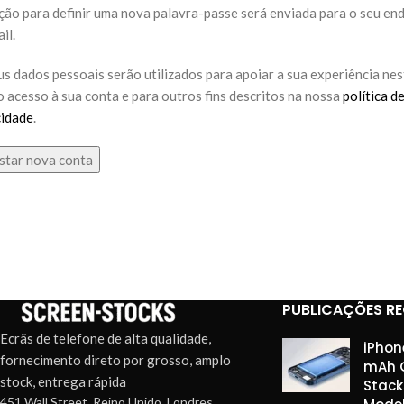
ação para definir uma nova palavra-passe será enviada para o seu en
il.
s dados pessoais serão utilizados para apoiar a sua experiência nest
o acesso à sua conta e para outros fins descritos na nossa
política d
cidade
.
star nova conta
PUBLICAÇÕES R
Ecrãs de telefone de alta qualidade,
iPhon
fornecimento direto por grosso, amplo
mAh C
stock, entrega rápida
Stack
451 Wall Street, Reino Unido, Londres