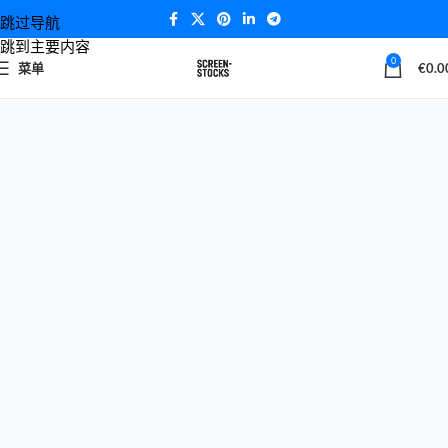
跳过导航
跳到主要内容
0
菜单
€
0.0
成立于2014年，ScreenStock是中国电子产业核心城市深圳的领先
手机屏幕批发供应商。凭借十多年的专业经验，我们专注于为主要
智能手机品牌提供高品质的LCD和OLED屏幕，包括iPhone、三
星、华为、小米等。.
我们服务于全球的零售商、维修店和分销商网络，覆盖亚洲、欧
洲、北美和非洲。我们的使命是通过提供可靠的产品、具有竞争力
的价格以及卓越的客户服务，弥合制造商与终端用户之间的差距。.