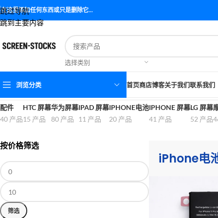
跳过导航
在这里添加任何东西或只是删除它...
跳到主要内容
选择类别
浏览分类
首页
商店
博客
关于我们
联系我们
首页
iPhone电池
显示 1-12 个结果（共 20 个结果）
配件
HTC 屏幕
华为屏幕
IPAD 屏幕
IPHONE电池
IPHONE 屏幕
LG 屏幕
40 产品
15 产品
80 产品
11 产品
20 产品
41 产品
52 产品
4
按价格筛选
iPhone电
筛选