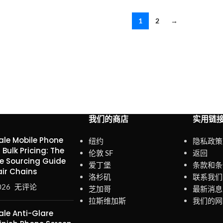
1
2
→
我们的商店
实用链
le Mobile Phone
纽约
隐私政策
 Bulk Pricing: The
伦敦 SF
返回
e Sourcing Guide
爱丁堡
条款和条
air Chains
洛杉矶
联系我们
026
无评论
芝加哥
最新消息
拉斯维加斯
我们的网
le Anti-Glare