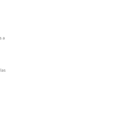
s a
 las