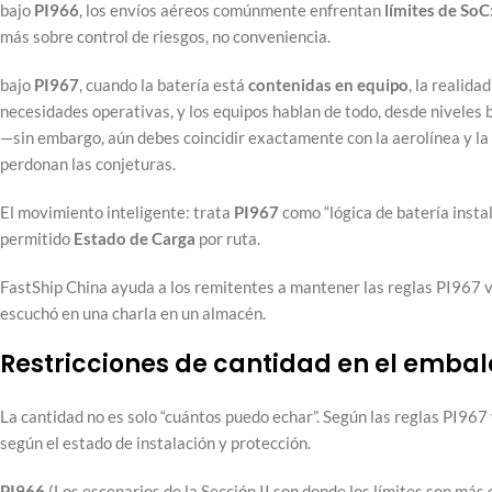
bajo
PI966
, los envíos aéreos comúnmente enfrentan
límites de SoC
más sobre control de riesgos, no conveniencia.
bajo
PI967
, cuando la batería está
contenidas en
equipo
, la realid
necesidades operativas, y los equipos hablan de todo, desde niveles 
—sin embargo, aún debes coincidir exactamente con la aerolínea y l
perdonan las conjeturas.
El movimiento inteligente: trata
PI967
como “lógica de batería insta
permitido
Estado de Carga
por ruta.
FastShip China ayuda a los remitentes a mantener las reglas PI967 v
escuchó en una charla en un almacén.
Restricciones de cantidad en el embal
La cantidad no es solo “cuántos puedo echar”. Según las reglas PI967
según el estado de instalación y protección.
PI966
(Los escenarios de la Sección II son donde los límites son más 