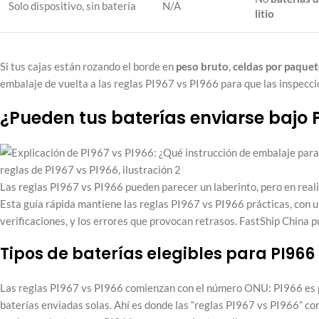
Solo dispositivo, sin batería
N/A
litio
Si tus cajas están rozando el borde en
peso bruto
,
celdas por paquet
embalaje de vuelta a las reglas PI967 vs PI966 para que las inspecci
¿Pueden tus baterías enviarse bajo 
Las reglas PI967 vs PI966 pueden parecer un laberinto, pero en real
Esta guía rápida mantiene las reglas PI967 vs PI966 prácticas, con un
verificaciones, y los errores que provocan retrasos. FastShip China p
Tipos de baterías elegibles para PI966
Las reglas PI967 vs PI966 comienzan con el número ONU: PI966 e
baterías enviadas solas. Ahí es donde las “reglas PI967 vs PI966” c