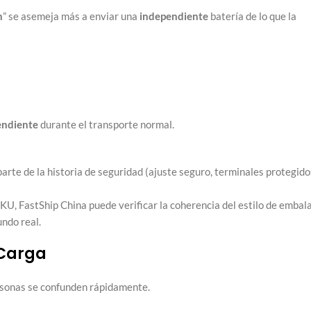
n
” se asemeja más a enviar una
independiente
batería de lo que la
endiente
durante el transporte normal.
arte de la historia de seguridad (ajuste seguro, terminales protegido
SKU, FastShip China puede verificar la coherencia del estilo de embal
undo real.
 Carga
rsonas se confunden rápidamente.