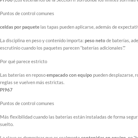
Puntos de control comunes
celdas por paquete
las tapas pueden aplicarse, además de expectativ
La disciplina en peso y contenido importa:
peso neto
de baterías, a
escrutinio cuando los paquetes parecen “baterías adicionales”.”
Por qué parece estricto
Las baterías en reposo
empacado con
equipo
pueden desplazarse, roz
reglas se vuelven más estrictas.
PI967
Puntos de control comunes
Más flexibilidad cuando las baterías están instaladas de forma segur
suelto.
La clave es demostrar que es realmente
contenidas en
equipo
, no “