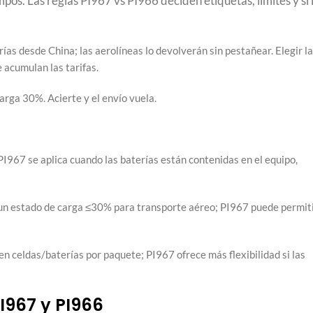
pos. Las reglas PI967 vs PI966 deciden etiquetas, límites y si 
as desde China; las aerolíneas lo devolverán sin pestañear. Elegir la
 acumulan las tarifas.
rga 30%. Acierte y el envío vuela.
I967 se aplica cuando las baterías están contenidas en el equipo,
 a un estado de carga ≤30% para transporte aéreo; PI967 puede permit
en celdas/baterías por paquete; PI967 ofrece más flexibilidad si las
PI967 y PI966