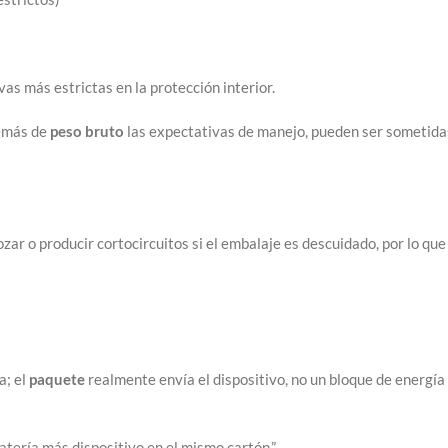
as más estrictas en la protección interior.
demás de
peso bruto
las expectativas de manejo, pueden ser sometida
ar o producir cortocircuitos si el embalaje es descuidado, por lo que
a; el
paquete
realmente envía el dispositivo, no un bloque de energía
batería más dispositivo en el mismo cartón.”