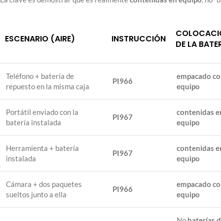
COLOCACI
ESCENARIO (AIRE)
INSTRUCCIÓN
DE LA BATE
Teléfono + batería de
empacado co
PI966
repuesto en la misma caja
equipo
Portátil enviado con la
contenidas e
PI967
batería instalada
equipo
Herramienta + batería
contenidas e
PI967
instalada
equipo
Cámara + dos paquetes
empacado co
PI966
sueltos junto a ella
equipo
No
baterías 