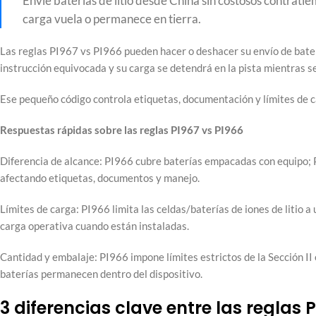
Envíe baterías de litio desde China sin costosos contratiem
carga vuela o permanece en tierra.
Las reglas PI967 vs PI966 pueden hacer o deshacer su envío de baterí
instrucción equivocada y su carga se detendrá en la pista mientras se
Ese pequeño código controla etiquetas, documentación y límites de ca
Respuestas rápidas sobre las reglas PI967 vs PI966
Diferencia de alcance: PI966 cubre baterías empacadas con equipo; P
afectando etiquetas, documentos y manejo.
Límites de carga: PI966 limita las celdas/baterías de iones de litio
carga operativa cuando están instaladas.
Cantidad y embalaje: PI966 impone límites estrictos de la Sección II 
baterías permanecen dentro del dispositivo.
3 diferencias clave entre las reglas 