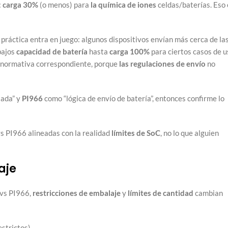
:
carga 30%
(o menos) para
la química de iones
celdas/baterías. Eso 
ad práctica entra en juego: algunos dispositivos envían más cerca de la
bajos
capacidad de batería
hasta
carga 100%
para ciertos casos de u
a normativa correspondiente, porque
las regulaciones de envío
no
lada” y
PI966
como “lógica de envío de batería”, entonces confirme lo
s PI966 alineadas con la realidad
límites de SoC
, no lo que alguien
aje
 vs PI966,
restricciones de embalaje
y
límites de cantidad
cambian
estrictos)