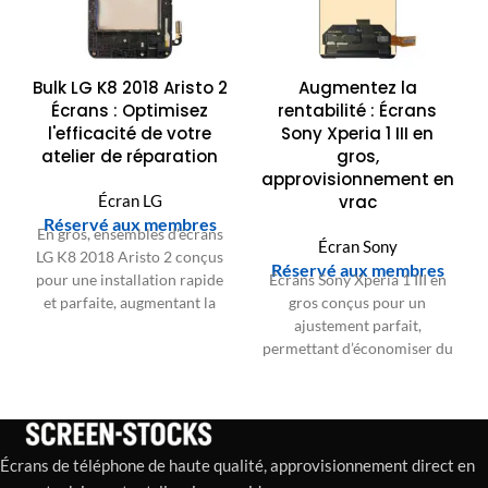
Bulk LG K8 2018 Aristo 2
Augmentez la
Écrans : Optimisez
rentabilité : Écrans
l'efficacité de votre
Sony Xperia 1 III en
atelier de réparation
gros,
approvisionnement en
Écran LG
vrac
Réservé aux membres
En gros, ensembles d'écrans
Écran Sony
LG K8 2018 Aristo 2 conçus
Réservé aux membres
pour une installation rapide
Écrans Sony Xperia 1 III en
et parfaite, augmentant la
gros conçus pour un
rentabilité de l'atelier de
ajustement parfait,
réparation et garantissant
permettant d’économiser du
une haute satisfaction client.
travail et d’augmenter la
Approvisionnement en gros
rentabilité des ateliers de
disponible.
réparation grâce à des
installations efficaces et à la
satisfaction des clients.
Écrans de téléphone de haute qualité, approvisionnement direct en