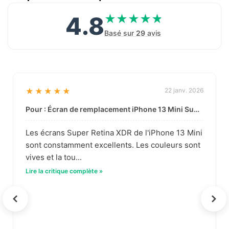
4.8
★★★★★
★★★★★
Basé sur
29
avis
★★★★★
22 janv. 2026
Pour : Écran de remplacement iPhone 13 Mini Super Retina XDR en gros | Qualité basée sur les données
Les écrans Super Retina XDR de l'iPhone 13 Mini
sont constamment excellents. Les couleurs sont
vives et la tou...
Lire la critique complète »