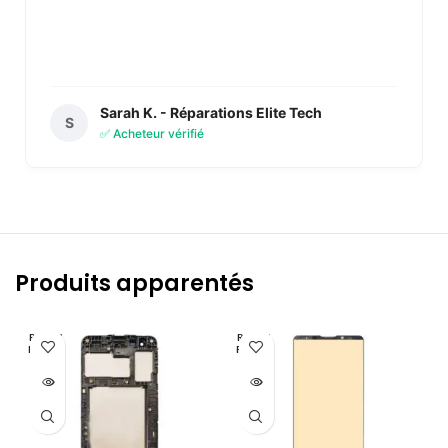
Sarah K. - Réparations Elite Tech
S
✅ Acheteur vérifié
Produits apparentés
RUPTU
RUPTU
RE DE S
RE DE S
TOCK
TOCK