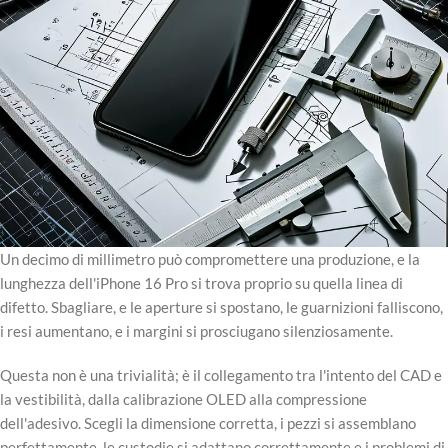
Un decimo di millimetro può compromettere una produzione, e la
lunghezza dell'iPhone 16 Pro si trova proprio su quella linea di
difetto. Sbagliare, e le aperture si spostano, le guarnizioni falliscono,
i resi aumentano, e i margini si prosciugano silenziosamente.
Questa non è una trivialità; è il collegamento tra l'intento del CAD e
la vestibilità, dalla calibrazione OLED alla compressione
dell'adesivo. Scegli la dimensione corretta, i pezzi si assemblano
perfettamente, le custodie si adattano correttamente e i problemi di