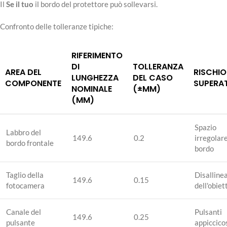
Il
Se il tuo
il bordo del protettore può sollevarsi.
Confronto delle tolleranze tipiche:
RIFERIMENTO
DI
TOLLERANZA
AREA DEL
RISCHIO
LUNGHEZZA
DEL CASO
COMPONENTE
SUPERA
NOMINALE
(±MM)
(MM)
Spazio
Labbro del
149.6
0.2
irregolare
bordo frontale
bordo
Taglio della
Disallin
149.6
0.15
fotocamera
dell'obiet
Canale del
Pulsanti
149.6
0.25
pulsante
appiccico