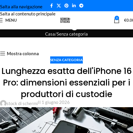
Salta alla navigazione
Salta al contenuto principale
Blog
0
MENU
€
0.0
Casa
Senza categoria
Mostra colonna
SENZA CATEGORIA
Lunghezza esatta dell'iPhone 16
Pro: dimensioni essenziali per i
produttori di custodie
Il 1 giugno 2026
stock di schermi