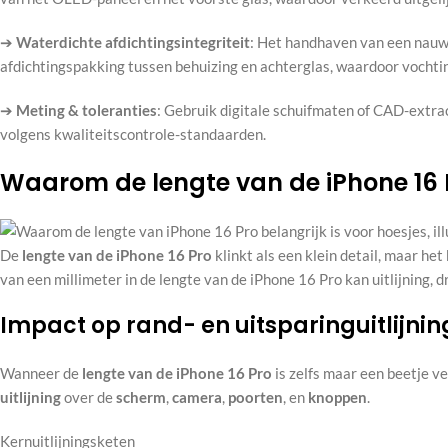
➔
Waterdichte afdichtingsintegriteit
: Het handhaven van een nauw
afdichtingspakking tussen behuizing en achterglas, waardoor vocht
➔
Meting & toleranties
: Gebruik digitale schuifmaten of CAD-extra
volgens kwaliteitscontrole-standaarden.
Waarom de lengte van de iPhone 16 P
De
lengte van de iPhone 16 Pro
klinkt als een klein detail, maar he
van een millimeter in de lengte van de iPhone 16 Pro kan uitlijning,
Impact op rand- en uitsparinguitlijnin
Wanneer de
lengte van de iPhone 16 Pro
is zelfs maar een beetje v
uitlijning
over de
scherm
,
camera
,
poorten
, en
knoppen
.
Kernuitlijningsketen