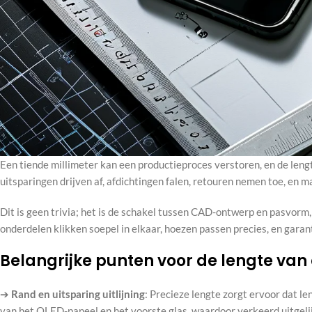
Een tiende millimeter kan een productieproces verstoren, en de lengte
uitsparingen drijven af, afdichtingen falen, retouren nemen toe, en ma
Dit is geen trivia; het is de schakel tussen CAD-ontwerp en pasvorm,
onderdelen klikken soepel in elkaar, hoezen passen precies, en gara
Belangrijke punten voor de lengte van 
➔
Rand en uitsparing uitlijning
: Precieze lengte zorgt ervoor dat 
van het OLED-paneel en het voorste glas, waardoor verkeerd uitge