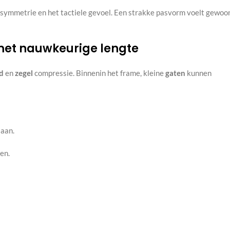
e symmetrie en het tactiele gevoel. Een strakke pasvorm voelt gewoo
 met nauwkeurige lengte
d
en
zegel
compressie. Binnenin het frame, kleine
gaten
kunnen
 aan.
en.