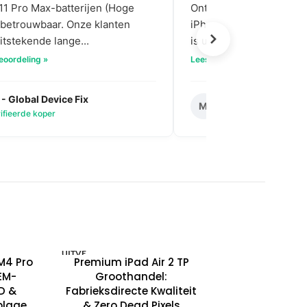
11 Pro Max-batterijen (Hoge
Ontvangen van onze bul
jn betrouwbaar. Onze klanten
iPhone 14 Plus OLED-sc
tstekende lange...
is uitzonderlijk; kleuren 
eoordeling »
Lees volledige beoordeling »
 - Global Device Fix
Mark T. - Metro M
M
ifieerde koper
✅ Geverifieerde kop
UITVE
M4 Pro
Premium iPad Air 2 TP
RKOC
HT
EM-
Groothandel:
CD &
Fabrieksdirecte Kwaliteit
blage
& Zero Dead Pixels