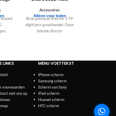
m
Accessoires
den
Alleen voor leden
 Xiaomi
Bron premium iPad Air 2 TP
G
digitizers groothandel. Onze
gen.
fabriek directe
1080
kwaliteitscontrole zorgt voor
strenge tests, Zero Dead
d, en
Pixels en uitzonderlijke
IC voor
duurzaamheid.
ties.
E LINKS
MENU VOETTEKST
eleid
iPhone-scherm
Samsung scherm
e voorwaarden
Scherm van Sony
tact met ons op
iPad-scherm
nieuws
Huawei scherm
emap
HTC-scherm