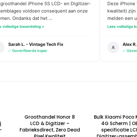
groothandel iPhone 5S LCD- en Digitizer-
Deze iPhone 
semblages voldoen consequent aan onze
kwaliteit) zi
men. Ondanks dat het ...
melden een ui
s volledige beoordeling »
Lees volledige b
Sarah L. - Vintage Tech Fix
Alex R.
S
A
✅ Geverifieerde koper
✅ Gever
Groothandel Honor 8
Bulk Xiaomi Poco 
j
LCD & Digitizer –
4G Scherm | O
-
Fabrieksdirect, Zero Dead
specificatie L
Pixel Kwaliteit
Digitizer-assem