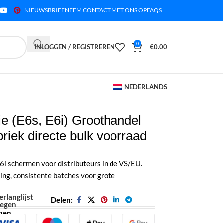
NIEUWSBRIEF
NEEM CONTACT MET ONS OP
FAQS
0
INLOGGEN / REGISTREREN
€
0.00
NEDERLANDS
ie (E6s, E6i) Groothandel
briek directe bulk voorraad
i schermen voor distributeurs in de VS/EU.
ng, consistente batches voor grote
erlanglijst
Delen:
oegen
enen