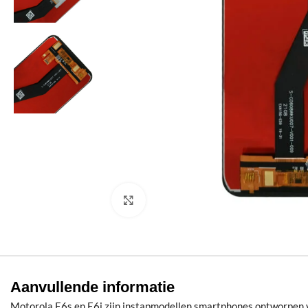
Klik om te vergroten
Aanvullende informatie
Motorola E6s en E6i zijn instapmodellen smartphones ontworpen 