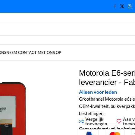
ONS
NEEM CONTACT MET ONS OP
everancier - Fabriek directe bulk voorraad
Motorola E6-ser
leverancier - Fa
Alleen voor leden
Groothandel Motorola e6s e6
OEM-kwaliteit, bulkverpakki
bestellingen.
Vergelijk
Aan v
toevoegen
toev
Gegarandeerd veilig afrek