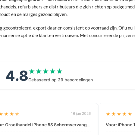
handels, refurbishers en distributeurs die zich richten op budgetmo
 houdt en de marges gezond blijven.
 gecontroleerd, exportklaar en consistent op voorraad zijn. Of u nu 
no-nonsense optie die klanten vertrouwen. Met concurrerende prijzen
4.8
★★★★★
★★★★★
Gebaseerd op
29
beoordelingen
★★★☆
16 jan 2026
★★★★★
Voor: Groothandel iPhone 5S Schermvervanging | Hoogwaardige LCD- & Digitizer-assemblage