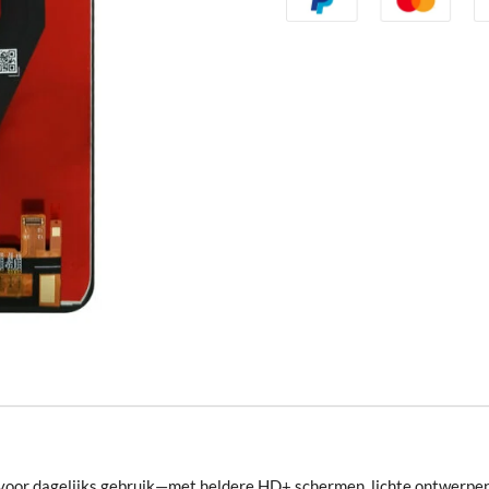
voor dagelijks gebruik—met heldere HD+ schermen, lichte ontwerpen