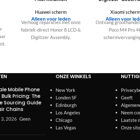
Huawei scherm
Xiaomi scher
Alleen voor leden
Alleen voor le
Verhoog reparaties met onze
Ontvang groothandel
or
fabriek-direct Honor 8 LCD &
Poco M4 Pro 4
aar
Digitizer Assembly.
schermvervangin
it.
Gegarandeerd Zero Dead
Kenmerken 2400x
Pixels & superieure
FHD+, 90Hz
duurzaamheid door strikte
verversingssnelhei
kwaliteitscontrole. Klaar voor
hooggevoelige touch 
bulk.
OEM-niveau presta
TEN
ONZE WINKELS
NUTTIG
le Mobile Phone
New York
Privacyb
 Bulk Pricing: The
Londen SF
Geeft
e Sourcing Guide
Edinburgh
Algemen
air Chains
Los Angeles
Neem con
 3, 2026
Geen
Chicago
Laatste 
Las Vegas
Onze sit