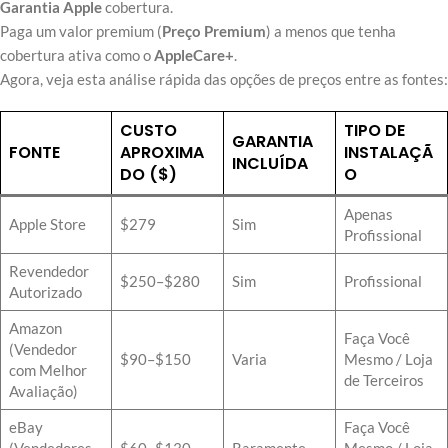
Garantia Apple
cobertura.
Paga um valor premium (
Preço Premium
) a menos que tenha
cobertura ativa como o
AppleCare+
.
Agora, veja esta análise rápida das opções de preços entre as fontes:
CUSTO
TIPO DE
GARANTIA
FONTE
APROXIMA
INSTALAÇÃ
INCLUÍDA
DO ($)
O
Apenas
Apple Store
$279
Sim
Profissional
Revendedor
$250–$280
Sim
Profissional
Autorizado
Amazon
Faça Você
(Vendedor
$90–$150
Varia
Mesmo / Loja
com Melhor
de Terceiros
Avaliação)
eBay
Faça Você