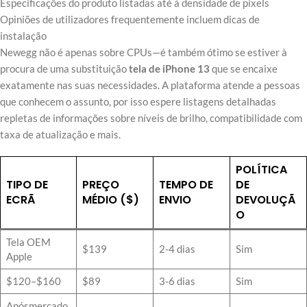
Especificações do produto listadas até à densidade de pixels
Opiniões de utilizadores frequentemente incluem dicas de
instalação
Newegg não é apenas sobre CPUs—é também ótimo se estiver à
procura de uma substituição
tela de iPhone 13
que se encaixe
exatamente nas suas necessidades. A plataforma atende a pessoas
que conhecem o assunto, por isso espere listagens detalhadas
repletas de informações sobre níveis de brilho, compatibilidade com
taxa de atualização e mais.
POLÍTICA
TIPO DE
PREÇO
TEMPO DE
DE
ECRÃ
MÉDIO ($)
ENVIO
DEVOLUÇÃ
O
Tela OEM
$139
2-4 dias
Sim
Apple
$120–$160
$89
3-6 dias
Sim
Apósmercado