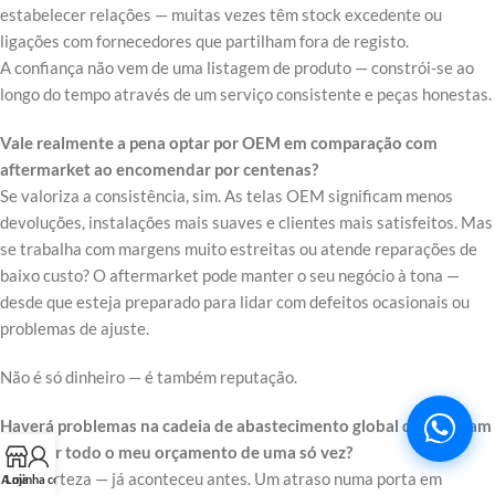
estabelecer relações — muitas vezes têm stock excedente ou
ligações com fornecedores que partilham fora de registo.
A confiança não vem de uma listagem de produto — constrói-se ao
longo do tempo através de um serviço consistente e peças honestas.
Vale realmente a pena optar por OEM em comparação com
aftermarket ao encomendar por centenas?
Se valoriza a consistência, sim. As telas OEM significam menos
devoluções, instalações mais suaves e clientes mais satisfeitos. Mas
se trabalha com margens muito estreitas ou atende reparações de
baixo custo? O aftermarket pode manter o seu negócio à tona —
desde que esteja preparado para lidar com defeitos ocasionais ou
problemas de ajuste.
Não é só dinheiro — é também reputação.
Haverá problemas na cadeia de abastecimento global que possam
arruinar todo o meu orçamento de uma só vez?
Com certeza — já aconteceu antes. Um atraso numa porta em
A minha conta
Loja