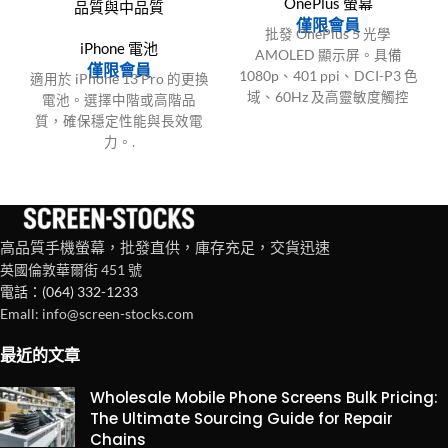
OnePlus 螢幕
品質與中品質
僅限會員
批發 OnePlus 5 光學
iPhone 電池
AMOLED 顯示屏。具備
僅限會員
1080p、401 ppi、DCI-P3 色
適用於 iPhone 13 Pro 的更換
域、60Hz 及高靈敏度觸控
電池。選擇中階或高階品
IC，適用於精確維修與製
質，確保穩定性能與長效電
造。.
力。.
高品質手機螢幕，批發直供，庫存充足，交貨迅速
英國倫敦華爾街 451 號
電話：(064) 332-1233
Emall: info@screen-stocks.com
最近的文章
Wholesale Mobile Phone Screens Bulk Pricing:
The Ultimate Sourcing Guide for Repair
Chains