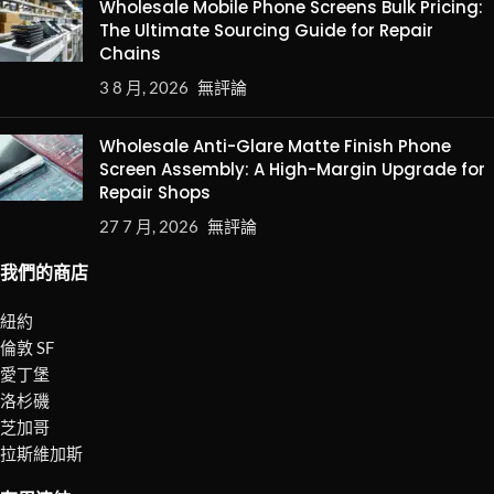
Wholesale Mobile Phone Screens Bulk Pricing:
The Ultimate Sourcing Guide for Repair
Chains
3 8 月, 2026
無評論
Wholesale Anti-Glare Matte Finish Phone
Screen Assembly: A High-Margin Upgrade for
Repair Shops
27 7 月, 2026
無評論
我們的商店
紐約
倫敦 SF
愛丁堡
洛杉磯
芝加哥
拉斯維加斯