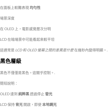
在面板上較難表現
均勻性
場景深度
在 OLED 上，電影感覺層次分明
LCD 在暗場景中可能看起來較平坦
這通常是
LCD 和 OLED 螢幕之間的差異是什麼
在幾秒內變得明顯。.
黑色層級
黑色不僅僅是黑色。這關乎控制。.
簡短說明：
OLED 達到
純粹黑
透過停止
發光
LCD 保持
背光
開啟，即使
本地調光