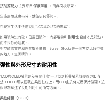
抗刮擦能力
主要來自
保護塗層
, ，而非面板類型。.
當塗層薄或磨損時，鍵盤更具優勢。.
在現實生活中快速說明“LCD與OLED的差異”：
如果玻璃沒有破，但畫面破碎：內部堆疊和
耐用性
設計才是弱點，
而不是你的運氣。.
對於維修零件和理智檢查價格，Screen Stocks是一個方便比較型號
的地方，無需猜測。.
彈性與外形尺寸的耐用性
“LCD與OLED螢幕的差異是什麼”一旦談到折疊螢幕就變得更加清
楚。OLED可以搭載在柔性基底上，而LCD由於背光層保持僵硬，這
個限制塑造了長期耐用性的所有方面。.
柔性結構（OLED）