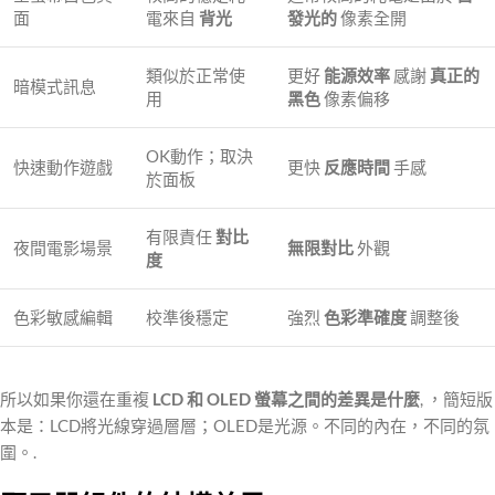
面
電來自
背光
發光的
像素全開
類似於正常使
更好
能源效率
感謝
真正的
暗模式訊息
用
黑色
像素偏移
OK動作；取決
快速動作遊戲
更快
反應時間
手感
於面板
有限責任
對比
夜間電影場景
無限對比
外觀
度
色彩敏感編輯
校準後穩定
強烈
色彩準確度
調整後
所以如果你還在重複
LCD 和 OLED 螢幕之間的差異是什麼
, ，簡短版
本是：LCD將光線穿過層層；OLED是光源。不同的內在，不同的氛
圍。.