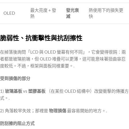
最大亮度 + 發
發光衰
熱使用下的損失更
OLED
熱
減
快
脆弱性、抗衝擊性與抗刮擦性
在掉落後詢問「LCD 與 OLED 螢幕有何不同」，它會變得很鈍：兩
者都是玻璃前端，但 OLED 堆疊可以更薄，這可能意味著扭曲容忍
度較低。不過，框架與面板同樣重要。.
受到損傷的部分
1)
玻璃基板
vs
塑膠基板
（在某些 OLED 結構中）改變衝擊的傳播方
式。.
2) 角落較早失效；那裡是
物理損傷
最容易開始的地方。.
防刮擦的阻止方式