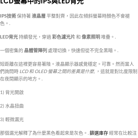
LCD螢幕中的IPS與LED背光
IPS技術
保持著
液晶層
平整對齊，因此在傾斜螢幕時顏色不會褪
色。.
LED背光
持續發光，穿過
彩色濾光片
和
像素照明
堆疊。.
一個密集的
晶體管陣列
處理切換，快速但從不完全黑暗。.
短距離在這裡更容易著陸。液晶顯示器感覺穩定。可靠。然而當人
們詢問時
LCD 和 OLED 螢幕之間的差異是什麼
, ，這就是對比度限制
在夜間顯示的地方。.
1) 背光開啟
2) 水晶扭曲
3) 輕微漏光
那個漏光解釋了為什麼黑色看起來是灰色。.
篩選庫存
經常在比較注