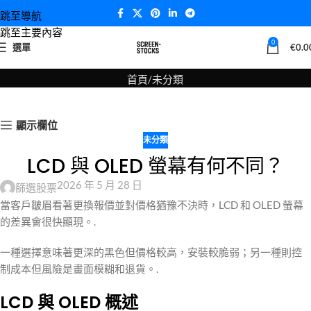
跳至導航
跳至主要內容
部落格
0
選單
€
0.0
首頁
未分類
顯示欄位
未分類
LCD 與 OLED 螢幕有何不同？
2026 年 5 月 28 日
篩選股票
當客戶皺眉看著更換報價並對價格猶豫不決時，LCD 和 OLED 螢幕
的差異會很快顯現。.
一種選擇意味著更深的黑色但價格較高，安裝較脆弱；另一種則控
制成本但風險是畫面模糊和退貨。.
LCD 與 OLED 概述