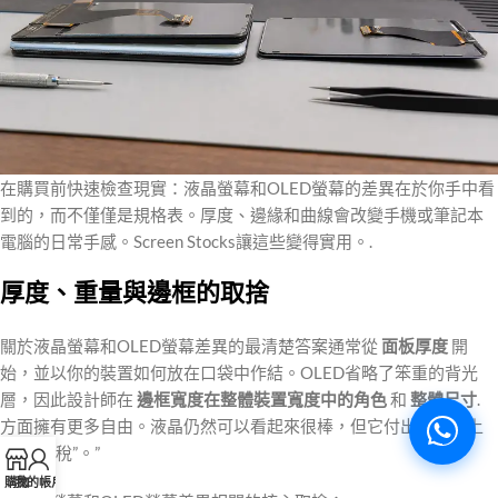
在購買前快速檢查現實：液晶螢幕和OLED螢幕的差異在於你手中看
到的，而不僅僅是規格表。厚度、邊緣和曲線會改變手機或筆記本
電腦的日常手感。Screen Stocks讓這些變得實用。.
厚度、重量與邊框的取捨
關於液晶螢幕和OLED螢幕差異的最清楚答案通常從
面板厚度
開
始，並以你的裝置如何放在口袋中作結。OLED省略了笨重的背光
層，因此設計師在
邊框寬度在整體裝置寬度中的角色
和
整體尺寸
.
方面擁有更多自由。液晶仍然可以看起來很棒，但它付出了物理上
的“層級稅”。”
購物
我的帳戶