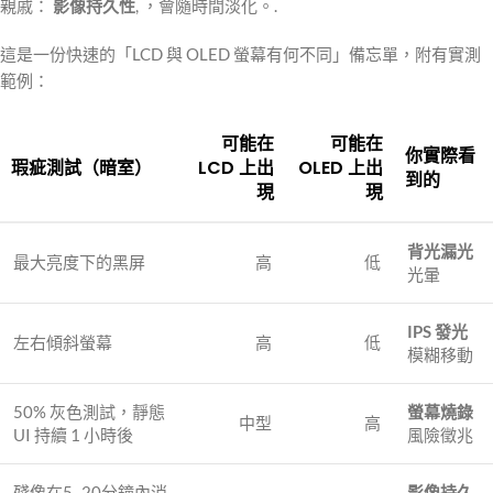
親戚：
影像持久性
, ，會隨時間淡化。.
這是一份快速的「LCD 與 OLED 螢幕有何不同」備忘單，附有實測
範例：
可能在
可能在
你實際看
瑕疵測試（暗室）
LCD 上出
OLED 上出
到的
現
現
背光漏光
最大亮度下的黑屏
高
低
光暈
IPS 發光
左右傾斜螢幕
高
低
模糊移動
50% 灰色測試，靜態
螢幕燒錄
中型
高
UI 持續 1 小時後
風險徵兆
殘像在5–20分鐘內消
影像持久