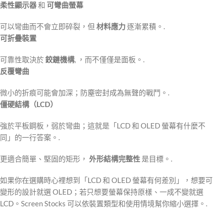
柔性顯示器
和
可彎曲螢幕
可以彎曲而不會立即碎裂，但
材料應力
逐漸累積。.
可折疊裝置
可靠性取決於
鉸鏈機構
, ，而不僅僅是面板。.
反覆彎曲
微小的折痕可能會加深；防塵密封成為無聲的戰鬥。.
僵硬結構（LCD）
強於平板鋼板，弱於彎曲；這就是「LCD 和 OLED 螢幕有什麼不
同」的一行答案。.
更適合簡單、堅固的矩形，
外形結構完整性
是目標。.
如果你在選購時心裡想到「LCD 和 OLED 螢幕有何差別」，想要可
變形的設計就選 OLED；若只想要螢幕保持原樣、一成不變就選
LCD。Screen Stocks 可以依裝置類型和使用情境幫你縮小選擇。.