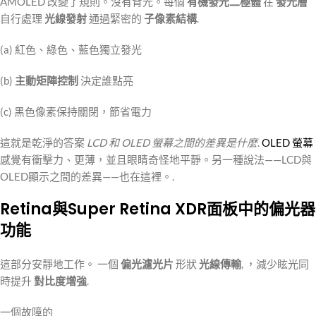
AMOLED 改變了規則。沒有背光。每個
有機發光二極體
在
發光層
自行處理
光線發射
通過緊密的
子像素結構
.
(a) 紅色、綠色、藍色獨立發光
(b)
主動矩陣控制
決定誰點亮
(c) 黑色像素保持關閉，節省電力
這就是乾淨的答案
LCD 和 OLED 螢幕之間的差異是什麼
.
OLED 螢幕
感覺有衝擊力、更薄，並且眼睛奇怪地平靜。另一種說法——LCD與
OLED顯示之間的差異——也在這裡。.
Retina與Super Retina XDR面板中的偏光器
功能
這部分安靜地工作。 一個
偏光濾光片
形狀
光線傳輸
, ，減少眩光同
時提升
對比度增強
.
一個故障的