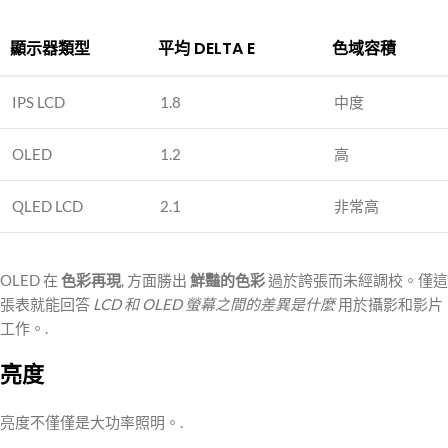
顯示器類型
平均 DELTA E
色域容積
IPS LCD
1.8
中度
OLED
1.2
高
QLED LCD
2.1
非常高
OLED 在
色彩再現
, 方面勝出
鮮豔的色彩
過於誇張而未經調校。僅這
張表就能回答
LCD 和 OLED 螢幕之間的差異是什麼
用於攝影和影片
工作。.
亮度
亮度不僅僅是大功率照明。.