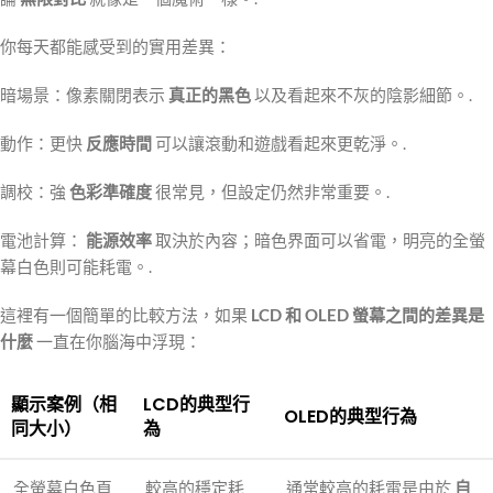
你每天都能感受到的實用差異：
暗場景：像素關閉表示
真正的黑色
以及看起來不灰的陰影細節。.
動作：更快
反應時間
可以讓滾動和遊戲看起來更乾淨。.
調校：強
色彩準確度
很常見，但設定仍然非常重要。.
電池計算：
能源效率
取決於內容；暗色界面可以省電，明亮的全螢
幕白色則可能耗電。.
這裡有一個簡單的比較方法，如果
LCD 和 OLED 螢幕之間的差異是
什麼
一直在你腦海中浮現：
顯示案例（相
LCD的典型行
OLED的典型行為
同大小）
為
全螢幕白色頁
較高的穩定耗
通常較高的耗電是由於
自