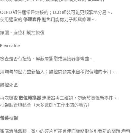
OLED 組件通常是熔接的；LCD 組裝可能更頻繁地分層。.
使用適當的
修理套件
避免用廚房刀子即興修理。.
線纜、座位和觸控恢復
Flex cable
檢查是否有扭結、屏蔽層撕裂或連接器腳彎曲。.
用均勻的壓力重新插入；觸控問題常來自稍微偏離的卡扣。.
觸控死區
再次檢查
數位轉換器
連接器再三確認，勿急於責怪新零件。.
框架貼合與黏合（大多數DIY工作出錯的地方）
螢幕框架
徹底清除舊膠；微小的碎片可能會使面板變形並引發新的問題
均勻