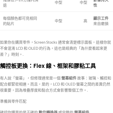
中型
中型
退
性
每個顏色都可見相同
顯示工件
中型
高
的貼片
來自磨損
如果你在購買零件，Screen Stocks 通常會清楚標示面板，這樣你就
不會混淆 LCD 和 OLED 的行為，這也是經典的「為什麼看起來更
差？」時刻。.
觸控板更換：Flex 線、框架和膠粘工具
有人說「螢幕」，但修理通常是一個
螢幕組件
故事：玻璃、觸控和
配合都緊密相連。而且，是的，LCD 和 OLED 螢幕之間的差異仍然
很重要，因為堆疊厚度和黏合方式會影響整個工作。.
準備與零件匹配
確認你購買的是正確的
數位轉換器
或完整的
螢幕組件