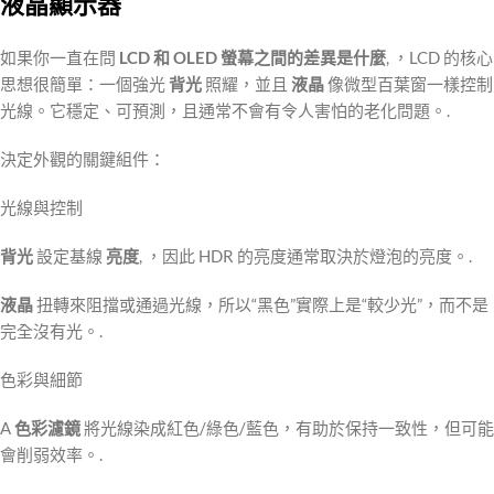
液晶顯示器
如果你一直在問
LCD 和 OLED 螢幕之間的差異是什麼
, ，LCD 的核心
思想很簡單：一個強光
背光
照耀，並且
液晶
像微型百葉窗一樣控制
光線。它穩定、可預測，且通常不會有令人害怕的老化問題。.
決定外觀的關鍵組件：
光線與控制
背光
設定基線
亮度
, ，因此 HDR 的亮度通常取決於燈泡的亮度。.
液晶
扭轉來阻擋或通過光線，所以“黑色”實際上是“較少光”，而不是
完全沒有光。.
色彩與細節
A
色彩濾鏡
將光線染成紅色/綠色/藍色，有助於保持一致性，但可能
會削弱效率。.