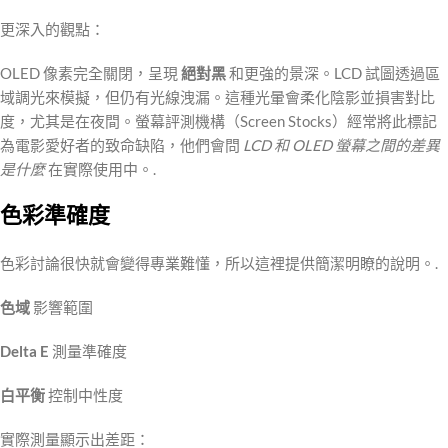
更深入的觀點：
OLED 像素完全關閉，呈現
絕對黑
和更強的景深。LCD 試圖透過區
域調光來模擬，但仍有光線洩漏。這種光暈會柔化陰影並損害對比
度，尤其是在夜間。螢幕評測機構（Screen Stocks）經常將此標記
為電影愛好者的致命缺陷，他們會問
LCD 和 OLED 螢幕之間的差異
是什麼
在實際使用中。.
色彩準確度
色彩討論很快就會變得專業難懂，所以這裡提供簡潔明瞭的說明。.
色域
影響範圍
Delta E
測量準確度
白平衡
控制中性度
實際測量顯示出差距：