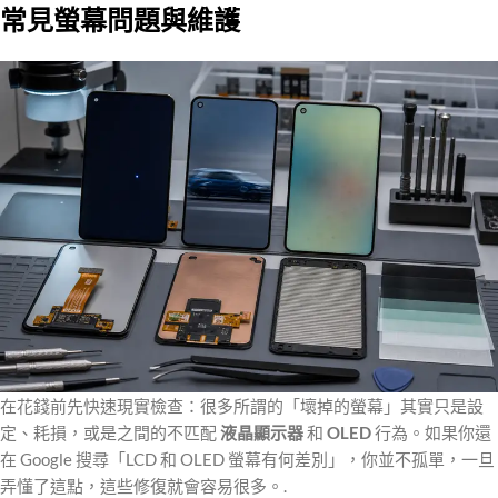
常見螢幕問題與維護
在花錢前先快速現實檢查：很多所謂的「壞掉的螢幕」其實只是設
定、耗損，或是之間的不匹配
液晶顯示器
和
OLED
行為。如果你還
在 Google 搜尋「LCD 和 OLED 螢幕有何差別」，你並不孤單，一旦
弄懂了這點，這些修復就會容易很多。.