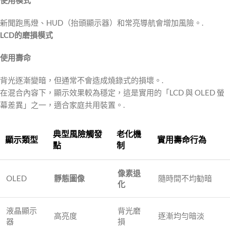
新聞跑馬燈、HUD（抬頭顯示器）和常亮導航會增加風險。.
LCD的磨損模式
使用壽命
背光逐漸變暗，但通常不會造成燒錄式的損壞。.
在混合內容下，顯示效果較為穩定，這是實用的「LCD 與 OLED 螢
幕差異」之一，適合家庭共用裝置。.
典型風險觸發
老化機
顯示類型
實用壽命行為
點
制
像素退
OLED
靜態圖像
隨時間不均勧暗
化
液晶顯示
背光磨
高亮度
逐漸均勻暗淡
器
損