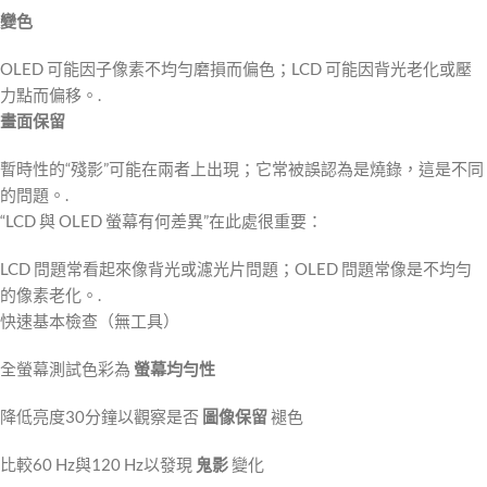
變色
OLED 可能因子像素不均勻磨損而偏色；LCD 可能因背光老化或壓
力點而偏移。.
畫面保留
暫時性的“殘影”可能在兩者上出現；它常被誤認為是燒錄，這是不同
的問題。.
“LCD 與 OLED 螢幕有何差異”在此處很重要：
LCD 問題常看起來像背光或濾光片問題；OLED 問題常像是不均勻
的像素老化。.
快速基本檢查（無工具）
全螢幕測試色彩為
螢幕均勻性
降低亮度30分鐘以觀察是否
圖像保留
褪色
比較60 Hz與120 Hz以發現
鬼影
變化