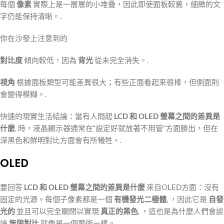
每個
像素
實際上是一層層的小堆疊，因此即使面板較舊，細緻的文
字仍能保持清晰。.
你在沙發上注意到的
對比度
傾向較低，因為
背光
從未完全消失。.
視角
根據面板類型可能差異很大；有些正面看起來很棒，但側面則
會變得模糊。.
快速的現實生活結論：當有人問起
LCD 和 OLED 螢幕之間的差異是
什麼
, 時，液晶顯示器通常在“設定好就放著不用管”方面勝出，但在
深黑色和鮮明對比方面會有所犧牲。.
OLED
要回答
LCD 和 OLED 螢幕之間的差異是什麼
來自OLED方面：沒有
固定的光源。每個子像素都是一個
有機發光二極體
, ，因此它是
自發
光的
並且可以完全關閉以實現
真正的黑色
, ，這也是為什麼人們會談
論
無限對比
就像是一個魔術一樣。.