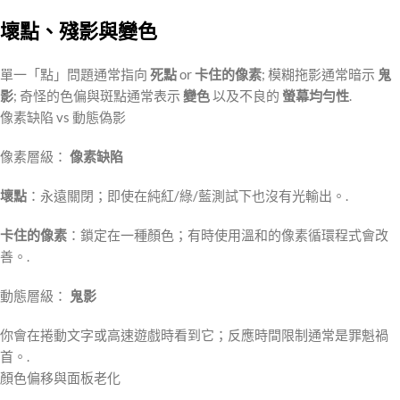
壞點、殘影與變色
單一「點」問題通常指向
死點
or
卡住的像素
; 模糊拖影通常暗示
鬼
影
; 奇怪的色偏與斑點通常表示
變色
以及不良的
螢幕均勻性
.
像素缺陷 vs 動態偽影
像素層級：
像素缺陷
壞點
：永遠關閉；即使在純紅/綠/藍測試下也沒有光輸出。.
卡住的像素
：鎖定在一種顏色；有時使用溫和的像素循環程式會改
善。.
動態層級：
鬼影
你會在捲動文字或高速遊戲時看到它；反應時間限制通常是罪魁禍
首。.
顏色偏移與面板老化