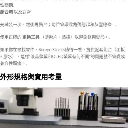
性問題
.
膠合劑
以及對齊
先試裝一次，然後再黏合；匆忙會導致角落翹起和灰塵線條。.
使用正確的
更換工具
（薄撥片、熱控）以避免框架變形。.
如果你在尋找零件，Screen Stocks值得一看，提供配套組合（面板
+ 膠水），這樣“液晶螢幕和OLED螢幕有何不同”的問題就不會變成
兼容性頭痛。.
外形規格與實用考量