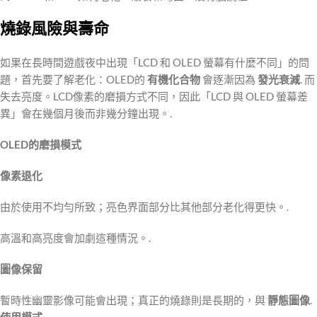
燒錄風險與壽命
如果在長時間遊戲夜中出現「LCD 和 OLED 螢幕有什麼不同」的問
題，首先要了解老化：OLED的
有機化合物
會逐漸因為
發光衰減
. 而
失去亮度。LCD像素的磨損方式不同，因此「LCD 與 OLED 螢幕差
異」會在幾個月後而非幾分鐘出現。.
OLED的磨損模式
像素退化
由於使用不均勻所致；亮色界面部分比其他部分老化得更快。.
高溫和高亮度會加劇這種情況。.
圖像保留
暫時性幽靈影像可能會出現；真正的燒錄則是長期的，與
靜態圖像
.
使用模式