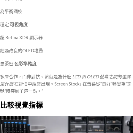
為平衡調校
穩定
可視角度
超 Retina XDR 顯示器
經過改良的OLED堆疊
更緊密
色彩準確度
多層合作，而非對抗。這就是為什麼
LCD 和 OLED 螢幕之間的差異
是什麼
在評價中經常出現。Screen Stocks 在螢幕從“良好”轉變為“驚
艷”時突顯了這一點。”
比較視覺指標