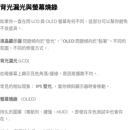
背光漏光與螢幕燒錄
如果你一直在問 LCD 與 OLED 螢幕有何不同，這部分可以幫你避免
不良退貨。.
液晶顯示器
問題傾向於“發光”，”
OLED
問題傾向於“黏著”。不同的
氛圍，不同的修復方式。.
背光漏光
(LCD)
在暗螢幕上顯示亮色角落/邊緣，原因是擴散不均。.
常見的相似現象：
IPS 發光
, ，當你傾斜顯示器時會移動。.
螢幕燒錄
（OLED）
持久的圖案（導航列、鍵盤、HUD），即使在灰色測試中也會存
在。.